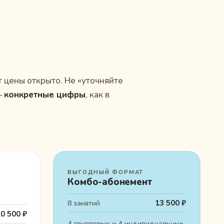
т цены открыто. Не «уточняйте
—
конкретные цифры
, как в
ВЫГОДНЫЙ ФОРМАТ
Комбо-абонемент
13 500 ₽
8 занятий
0 500 ₽
4 групповых и 4 индивидуальных