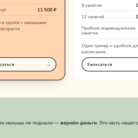
1
8 занятий
11 500 ₽
тий
2
12 занятий
 в группе с малышами
Пробное индивидуальное
 возраста
занятие
Один тренер и удобное дл
расписание
саться
→
Записаться
 или малышу не подошло —
вернём деньги
. Это часть наше